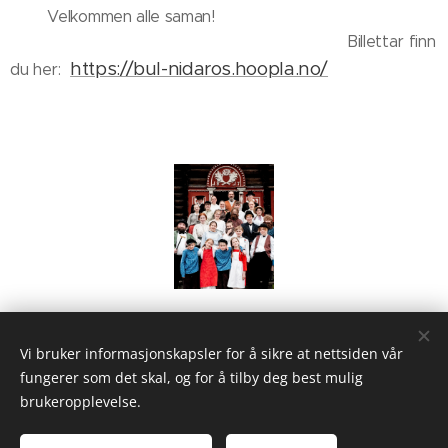
Velkommen alle saman!
Billettar finn
https://bul-nidaros.hoopla.no/
du her:
Share
Vi bruker informasjonskapsler for å sikre at nettsiden vår
fungerer som det skal, og for å tilby deg best mulig
brukeropplevelse.
BUL Nidaros, bulnidaros@gmail.com