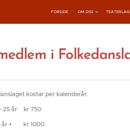
FORSIDE
OM OSS
TEATERLAG
 medlem i Folkedansl
anslaget kostar per kalenderår:
– 25 år kr 750
6 år + kr 1000