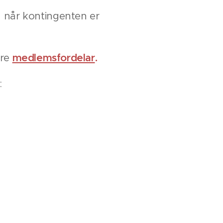
g når kontingenten er
ire
medlemsfordelar
.
: