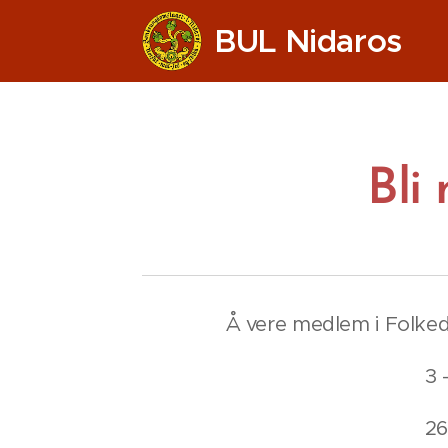
BUL Nidaros
Bli
Å vere medlem i Folked
3 
2