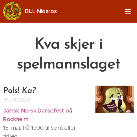
BUL Nidaros
Kva skjer i
spelmannslaget
Pols!
Ka?
15.05.2026
Jämsk-Norsk Dansefest på
Rockheim
15. mai, frå 1900 til seint eller
tidleg.