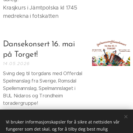
Krasjkurs i Jämtpolska kl 1745
medrekna i fotskatten
Dansekonsert 16. mai
på Torget!
14.05.2026
Sving deg til torgdans med Offerdal
Spelmanslag fra Sverige, Romsdal
Spellemannslag, Spelmannslaget i
BUL Nidaros og Trondheim
toradergruppe!
Vi bruker informasjonskapsler for å sikre at nettsiden vår
fungerer som det skal, og for å tilby deg best mulig