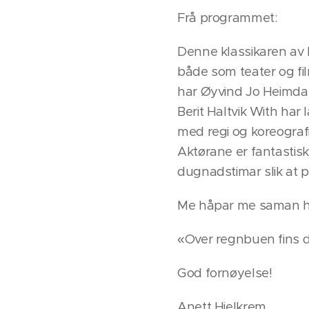
Frå programmet:
Denne klassikaren av L
både som teater og fil
har Øyvind Jo Heimda
Berit Haltvik With har
med regi og koreografi
Aktørane er fantastis
dugnadstimar slik at 
Me håpar me saman har
«Over regnbuen fins d
God fornøyelse!
Anett Hjelkrem