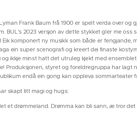
yman Frank Baum frå 1900 er spelt verda over og gjor
m. BUL's 2023 versjon av dette stykket gler me oss sto
l Eik komponert ny musikk som både er fengjande, 
 laga ein super scenografi og kreert dei finaste kosty
 og ikkje minst hatt det utruleg kjekt med ensemblet
ke! Produksjonen, styret og foreldregruppa har lagt
publikum endå ein gong kan oppleva sommarteater f
 skapt litt magi og hugs:
et et drømmeland. Drømma kan bli sann, æ tror det