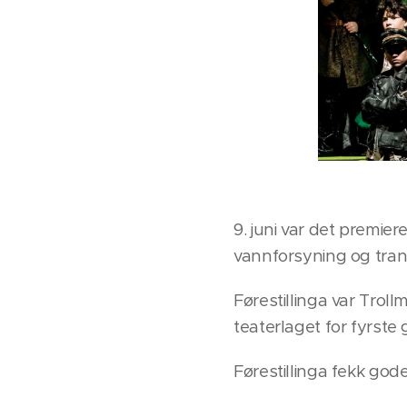
9. juni var det premie
vannforsyning og tran
Førestillinga var Trol
teaterlaget for fyrste
Førestillinga fekk god