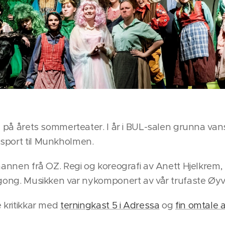
re på årets sommerteater. I år i BUL-salen grunna va
sport til Munkholmen.
lmannen frå OZ. Regi og koreografi av Anett Hjelkrem,
 gong. Musikken var nykomponert av vår trufaste Øyv
e kritikkar med
terningkast 5 i Adressa
og
fin omtale