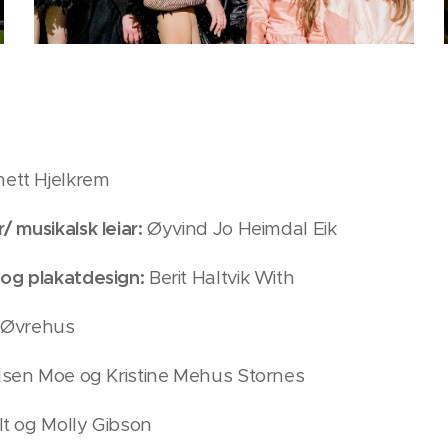
ett Hjelkrem
 musikalsk leiar:
Øyvind Jo Heimdal Eik
 og plakatdesign:
Berit Haltvik With
e Øvrehus
dsen Moe og Kristine Mehus Stornes
lt og Molly Gibson