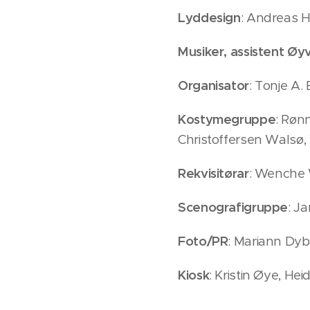
Lyddesign
: Andreas H
Musiker, assistent Øyv
Organisator
: Tonje A.
Kostymegruppe
: Røn
Christoffersen Walsø,
Rekvisitørar
: Wenche 
Scenografigruppe
: J
Foto/PR
: Mariann Dyb
Kiosk
: Kristin Øye, He