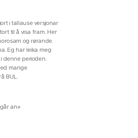
t i tallause versjonar
rt til å visa fram. Her
morosam og rørande.
ma. Eg har leika meg
 i denne perioden.
 ned mange
rå BUL.
 går an»