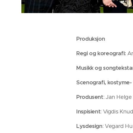
Produksjon
Regi og koreografi:
An
Musikk og songtekstar/
Scenografi, kostyme-
Produsent
: Jan Helg
Inspisient
: Vigdis Knu
Lysdesign
: Vegard Hu