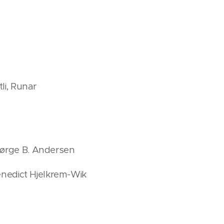
li, Runar
Børge B. Andersen
enedict Hjelkrem-Wik